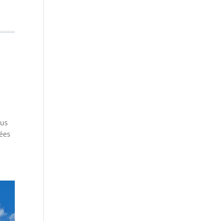
ous
nées