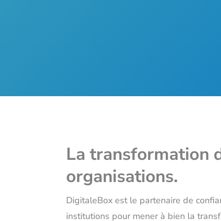
La transformation d
organisations.
DigitaleBox est le partenaire de confi
institutions pour mener à bien la transf