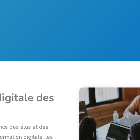
igitale des
ance des élus et des
ormation digitale, les