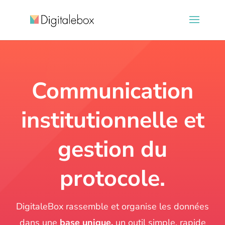
Communication
institutionnelle et
gestion du
protocole.
DigitaleBox rassemble et organise les données
dans une
base unique,
un outil simple, rapide