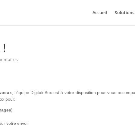
Accueil
Solutions
 !
entaires
 voeux
, l’équipe DigitaleBox est à votre disposition pour vous accomp
Box pour:
images)
our votre envoi.