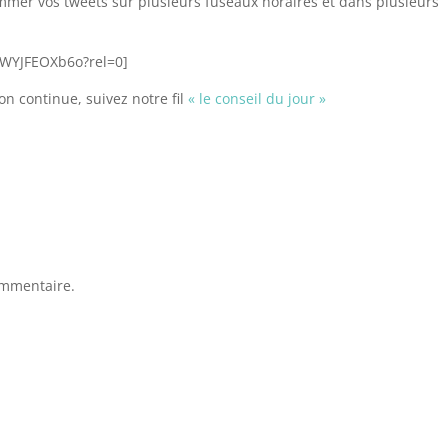
mer vos tweets sur plusieurs fuseaux horaires et dans plusieurs
UWYJFEOXb6o?rel=0]
 continue, suivez notre fil
« le conseil du jour »
ommentaire.