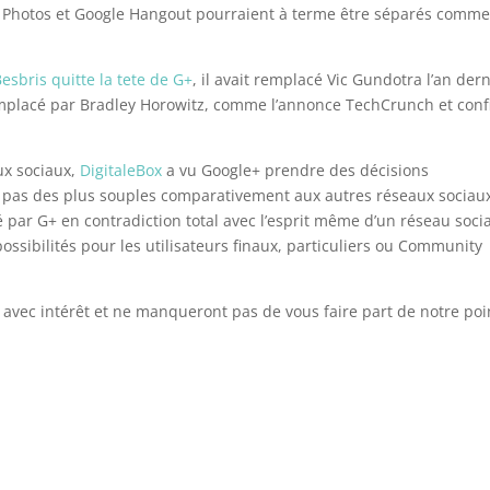
le Photos et Google Hangout pourraient à terme être séparés comm
esbris quitte la tete de G+
, il avait remplacé Vic Gundotra l’an der
remplacé par Bradley Horowitz, comme l’annonce TechCrunch et con
aux sociaux,
DigitaleBox
a vu Google+ prendre des décisions
st pas des plus souples comparativement aux autres réseaux sociau
 par G+ en contradiction total avec l’esprit même d’un réseau socia
ossibilités pour les utilisateurs finaux, particuliers ou Community
vec intérêt et ne manqueront pas de vous faire part de notre poi