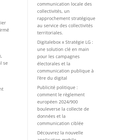
e
communication locale des
collectivités, un
rapprochement stratégique
nier
au service des collectivités
firmé
territoriales.
Digitalebox x Stratégie LG :
une solution clé en main
x,
pour les campagnes
l se
électorales et la
communication publique à
l’ère du digital
Publicité politique :
nt
comment le règlement
européen 2024/900
bouleverse la collecte de
données et la
communication ciblée
Découvrez la nouvelle
application mobile