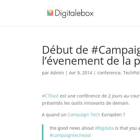
Début de #Campaig
l’évenement de la po
par
Admin
|
Avr 9, 2014
|
conference
,
TechPol 
#CTEast
est une conférence de 2 jours au cours
présentés les outils innovants de demain.
A quand un
Campaign Tech
Européen ?
the good news about
#Bigdata
is that you 
#campaigntecheast