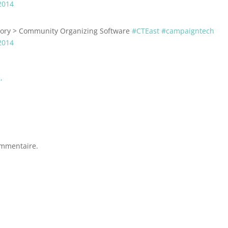
 2014
ctory > Community Organizing Software
#CTEast
#campaigntech
 2014
ommentaire.