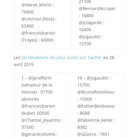
21100
@Herve_Morin :
@BernardAccoyer
76800
: 16800
@cestrosi (Nice) :
@jclagarde :
62400
16400
@francoisbaroin
@jcgaudin :
(Troyes) : 60000
15700
Les
50 sénateurs les plus suivis sur Twitter
au 28
avril 2015
1 – @jpraffarin
10 – @jcgaudin :
(sénateur de la
15700
Vienne) : 97700
@BrunoRetailleau
abonnés
: 10300
@francoisbaroin
@EstherBenbassa
(Aube): 60000
: 8688
@Chantal_Jouanno :
@fabienne_keller :
37500
8382
@gerardcollomb :
@GGorce : 7851