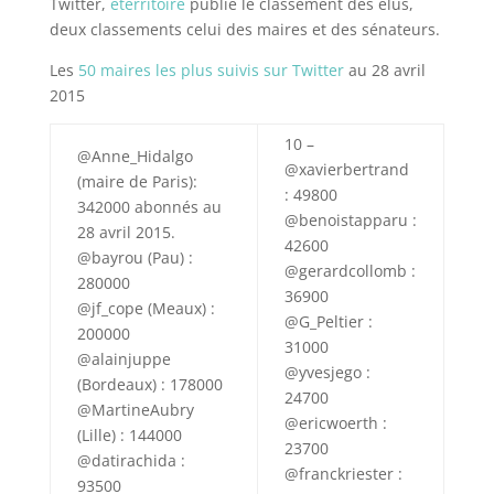
Twitter,
eterritoire
publie le classement des élus,
deux classements celui des maires et des sénateurs.
Les
50 maires les plus suivis sur Twitter
au 28 avril
2015
10 –
@Anne_Hidalgo
@xavierbertrand
(maire de Paris):
: 49800
342000 abonnés au
@benoistapparu :
28 avril 2015.
42600
@bayrou (Pau) :
@gerardcollomb :
280000
36900
@jf_cope (Meaux) :
@G_Peltier :
200000
31000
@alainjuppe
@yvesjego :
(Bordeaux) : 178000
24700
@MartineAubry
@ericwoerth :
(Lille) : 144000
23700
@datirachida :
@franckriester :
93500