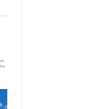
ous
nées