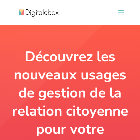
Découvrez les
nouveaux usages
de gestion de la
relation citoyenne
pour votre