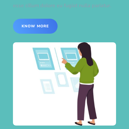
esse cillum dolore eu fugiat nulla pariatur.
KNOW MORE